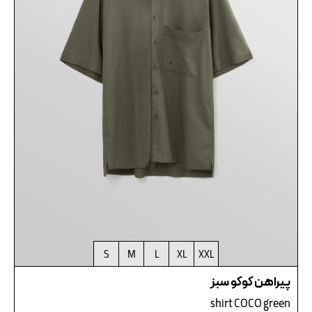
S
M
L
XL
XXL
پیراهن کوکو سبز
shirt COCO green