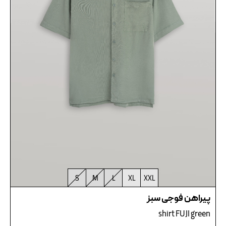
S
M
L
XL
XXL
پیراهن فوجی سبز
shirt FUJI green