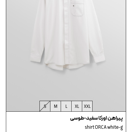
S
M
L
XL
XXL
پیراهن اورکا سفید-طوسی
shirt ORCA white-g