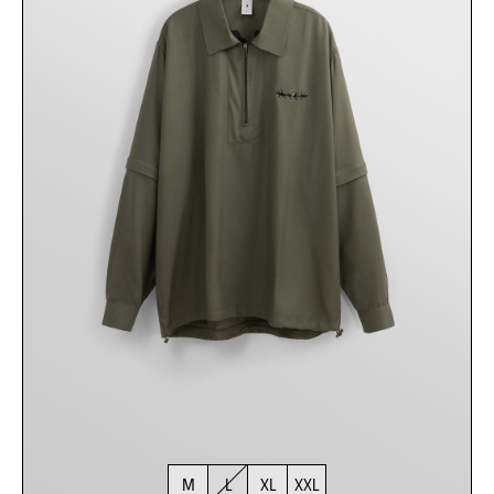
M
L
XL
XXL