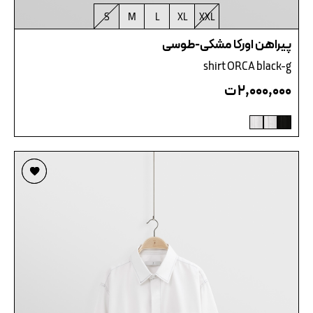
S
M
L
XL
XXL
پیراهن اورکا مشکی-طوسی
shirt ORCA black-g
۲,۰۰۰,۰۰۰
ت