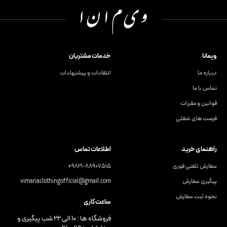
ویمانا
خدمات مشتریان
درباره ما
انتقادات و پیشنهادات
تماس با ما
قوانین و مقررات
فرصت های شغلی
راهنمای خرید
اطلاعات تماس
سفارش تلفنی فوری
9821-88907515+
پیگیری سفارش
vimanaclothingofficial@gmail.com
نحوه ثبت سفارش
ساعت کاری
فروشگاه ها : ۱۰ الی ۲۲ شب پیگیری و